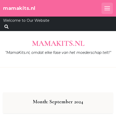
Skip
mamakits.nl
to
Me
content
Welcome to Our Website
MAMAKITS.NL
"MamaKits.nl, omdat elke fase van het moederschap telt!"
Month:
September 2024