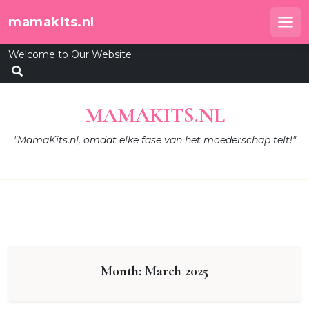
Skip
mamakits.nl
to
Me
content
Welcome to Our Website
MAMAKITS.NL
"MamaKits.nl, omdat elke fase van het moederschap telt!"
Month:
March 2025