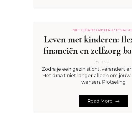
NIET GECATEGORISEERD /
17 MAY 20
Leven met kinderen: flexi
financiën en zelfzorg b
BY
TESSEL
Zodra je een gezin sticht, verandert e
Het draait niet langer alleen om jou
wensen. Plotseling
Read More