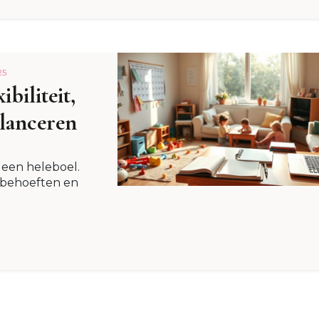
25
biliteit,
alanceren
r een heleboel.
w behoeften en