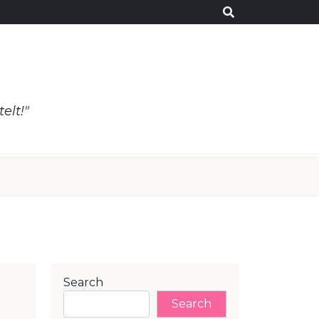
elt!"
Search
Search