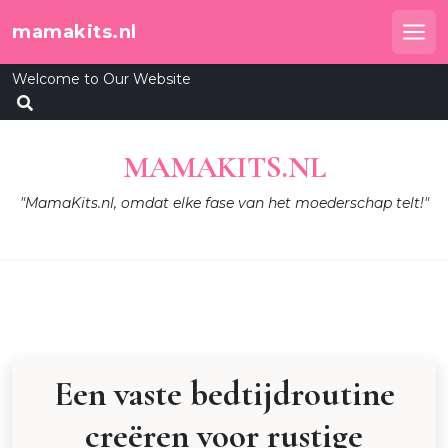
Skip
mamakits.nl
to
Me
content
Welcome to Our Website
MAMAKITS.NL
"MamaKits.nl, omdat elke fase van het moederschap telt!"
Een vaste bedtijdroutine
creëren voor rustige