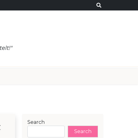
elt!"
t
Search
Search