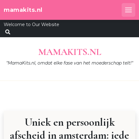
Skip
mamakits.nl
to
Me
content
Welcome to Our Website
MAMAKITS.NL
"MamaKits.nl, omdat elke fase van het moederschap telt!"
Uniek en persoonlijk
afscheid in amsterdam: iede