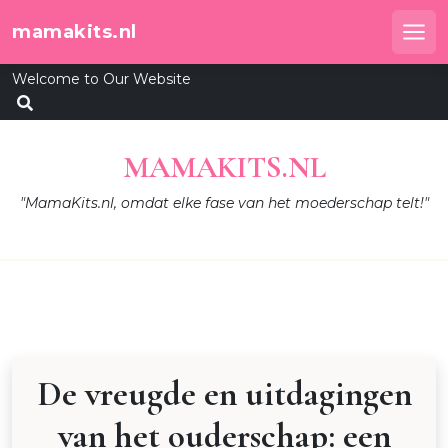
Skip
mamakits.nl
to
Me
content
Welcome to Our Website
MAMAKITS.NL
"MamaKits.nl, omdat elke fase van het moederschap telt!"
De vreugde en uitdagingen
van het ouderschap: een