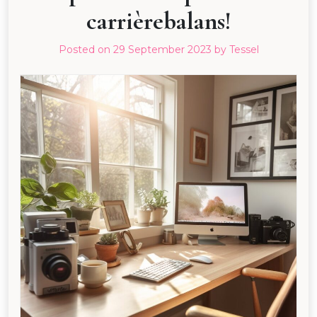
carrièrebalans!
Posted on
29 September 2023
by
Tessel