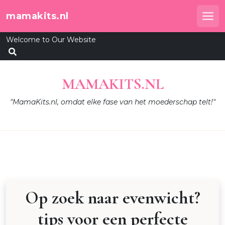
Skip
mamakits.nl
to
Me
content
Welcome to Our Website
MAMAKITS.NL
"MamaKits.nl, omdat elke fase van het moederschap telt!"
Op zoek naar evenwicht?
tips voor een perfecte