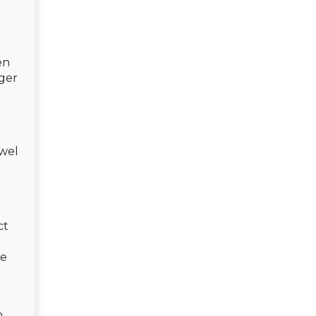
en
ger
owel
ct
ke
n