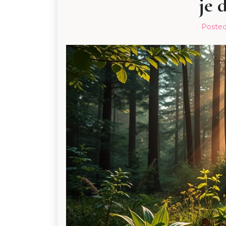
je 
Poste