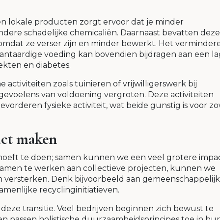
en lokale producten zorgt ervoor dat je minder
ndere schadelijke chemicaliën. Daarnaast bevatten deze
mdat ze verser zijn en minder bewerkt. Het verminder
antaardige voeding kan bovendien bijdragen aan een la
iekten en diabetes.
iviteiten zoals tuinieren of vrijwilligerswerk bij
gevoelens van voldoening vergroten. Deze activiteiten
vorderen fysieke activiteit, wat beide gunstig is voor z
act maken
n hoeft te doen; samen kunnen we een veel grotere impa
samen te werken aan collectieve projecten, kunnen we
 versterken. Denk bijvoorbeeld aan gemeenschappelij
enlijke recyclinginitiatieven.
 deze transitie. Veel bedrijven beginnen zich bewust te
n passen holistische duurzaamheidsprincipes toe in hu