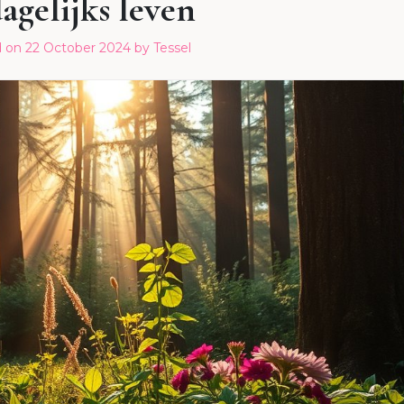
dagelijks leven
d on
22 October 2024
by
Tessel