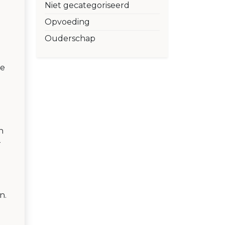
Niet gecategoriseerd
Opvoeding
Ouderschap
je
n
-
n.