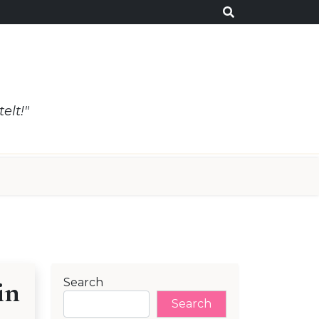
elt!"
in
Search
Search