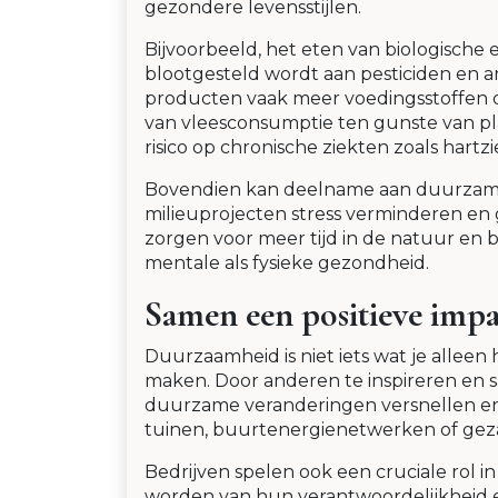
gezondere levensstijlen.
Bijvoorbeeld, het eten van biologische 
blootgesteld wordt aan pesticiden en a
producten vaak meer voedingsstoffen o
van vleesconsumptie ten gunste van pl
risico op chronische ziekten zoals hartz
Bovendien kan deelname aan duurzame act
milieuprojecten stress verminderen en 
zorgen voor meer tijd in de natuur en be
mentale als fysieke gezondheid.
Samen een positieve imp
Duurzaamheid is niet iets wat je allee
maken. Door anderen te inspireren en 
duurzame veranderingen versnellen en
tuinen, buurtenergienetwerken of gezam
Bedrijven spelen ook een cruciale rol in
worden van hun verantwoordelijkheid e