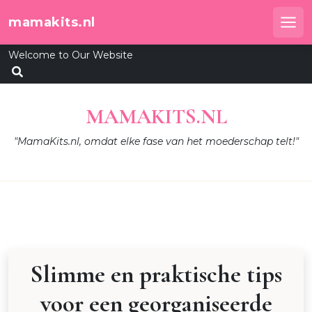
Skip
mamakits.nl
to
Me
content
Welcome to Our Website
MAMAKITS.NL
"MamaKits.nl, omdat elke fase van het moederschap telt!"
Slimme en praktische tips
voor een georganiseerde